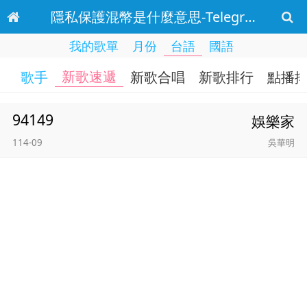
隱私保護混幣是什麼意思-Telegram:@ybgf6.cmh 台語 新歌速遞
我的歌單
月份
台語
國語
新歌速遞
歌手
新歌合唱
新歌排行
點播
94149
娛樂家
114-09
吳華明