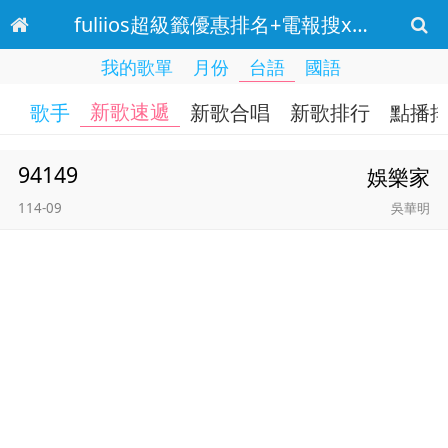
fuliios超級籤優惠排名+電報搜xhgj03+.cnm 台語 新歌速遞
我的歌單
月份
台語
國語
新歌速遞
歌手
新歌合唱
新歌排行
點播
94149
娛樂家
114-09
吳華明