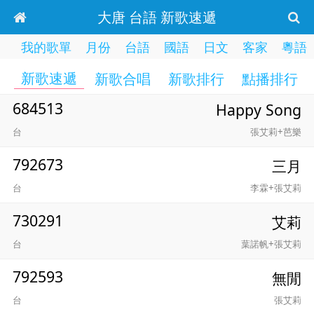
大唐 台語 新歌速遞
我的歌單
月份
台語
國語
日文
客家
粵語
新歌速遞
新歌合唱
新歌排行
點播排行
684513
Happy Song
台
張艾莉+芭樂
792673
三月
台
李霖+張艾莉
730291
艾莉
台
葉諾帆+張艾莉
792593
無閒
台
張艾莉