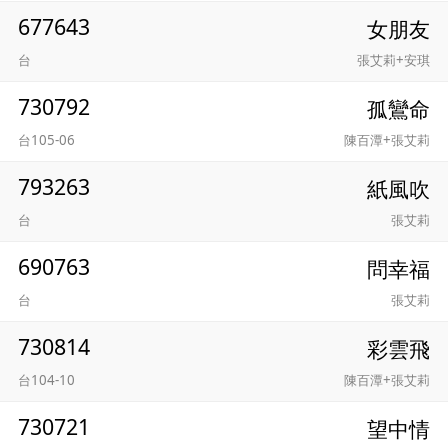
677643
女朋友
台
張艾莉+安琪
730792
孤鸞命
台105-06
陳百潭+張艾莉
793263
紙風吹
台
張艾莉
690763
問幸福
台
張艾莉
730814
彩雲飛
台104-10
陳百潭+張艾莉
730721
望中情