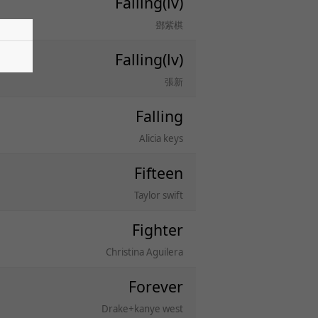
Falling(lv)
鄧紫棋
Falling(lv)
張新
Falling
Alicia keys
Fifteen
Taylor swift
Fighter
Christina Aguilera
Forever
Drake+kanye west