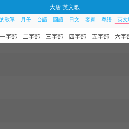
大唐 英文歌
的歌單
月份
台語
國語
日文
客家
粵語
英文
一字部
二字部
三字部
四字部
五字部
六字