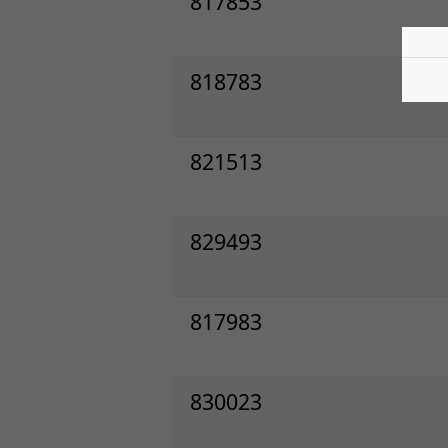
817853
818783
821513
829493
817983
830023